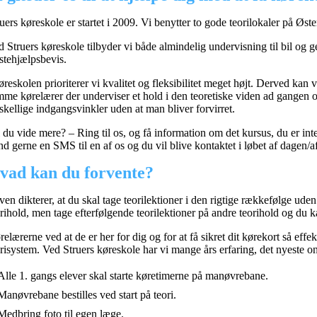
ruers køreskole er startet i 2009. Vi benytter to gode teorilokaler på Øs
d Struers køreskole tilbyder vi både almindelig undervisning til bil og 
rstehjælpsbevis.
køreskolen prioriterer vi kvalitet og fleksibilitet meget højt. Derved ka
mme kørelærer der underviser et hold i den teoretiske viden ad gangen o
skellige indgangsvinkler uden at man bliver forvirret.
 du vide mere? – Ring til os, og få information om det kursus, du er inte
nd gerne en SMS til en af os og du vil blive kontaktet i løbet af dagen/a
vad kan du forvente?
ven dikterer, at du skal tage teorilektioner i den rigtige rækkefølge ud
rihold, men tage efterfølgende teorilektioner på andre teorihold og du k
elærerne ved at de er her for dig og for at få sikret dit kørekort så eff
orisystem. Ved Struers køreskole har vi mange års erfaring, det nyeste on
Alle 1. gangs elever skal starte køretimerne på manøvrebane.
Manøvrebane bestilles ved start på teori.
Medbring foto til egen læge.