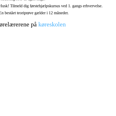
Husk! Tilmeld dig førstehjælpskursus ved 1. gangs erhvervelse.
En bestået teoriprøve gælder i 12 måneder.
ørelærerene på
køreskolen