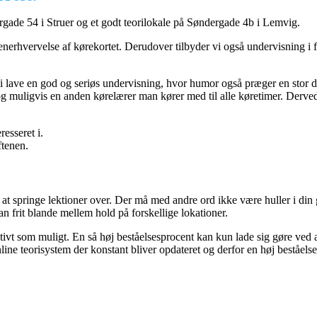
tergade 54 i Struer og et godt teorilokale på Søndergade 4b i Lemvig.
generhvervelse af kørekortet. Derudover tilbyder vi også undervisning i
n vi lave en god og seriøs undervisning, hvor humor også præger en stor 
g muligvis en anden kørelærer man kører med til alle køretimer. Derved
resseret i.
ftenen.
en at springe lektioner over. Der må med andre ord ikke være huller i d
an frit blande mellem hold på forskellige lokationer.
ektivt som muligt. En så høj beståelsesprocent kan kun lade sig gøre ved 
line teorisystem der konstant bliver opdateret og derfor en høj beståels