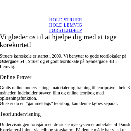
HOLD STRUER
HOLD LEMVIG
FØRSTEHJÆLP
Vi glæder os til at hjælpe dig med at tage
kørekortet!
Struers køreskole er startet i 2009. Vi benytter to gode teorilokaler på
Østergade 54 i Struer og et godt teorilokale på Søndergade 4B i
Lemvig.
Online Prøver
Gratis online undervisnings materialer og træning til teoriprøve i hele 3
måneder. Indeholder prøver, film og online teoribog med
oplæsningsfunktion.
Ønsker du en “gammeldags” teoribog, kan denne købes separat.
Teoriundervisning
Undervisningen foregår med de sidste nye systemer anbefalet af Dansk
Kørelærer-Union, via edb og storskærm. På denne måde har vi sikret