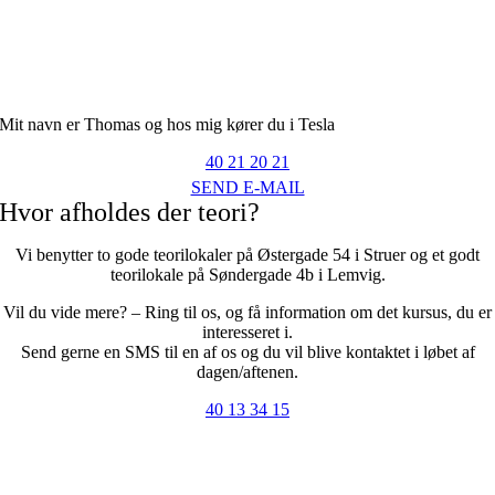
Mit navn er Thomas og hos mig kører du i Tesla
40 21 20 21
SEND E-MAIL
Hvor afholdes der teori?
Vi benytter to gode teorilokaler på Østergade 54 i Struer og et godt
teorilokale på Søndergade 4b i Lemvig.
Vil du vide mere? – Ring til os, og få information om det kursus, du er
interesseret i.
Send gerne en SMS til en af os og du vil blive kontaktet i løbet af
dagen/aftenen.
40 13 34 15